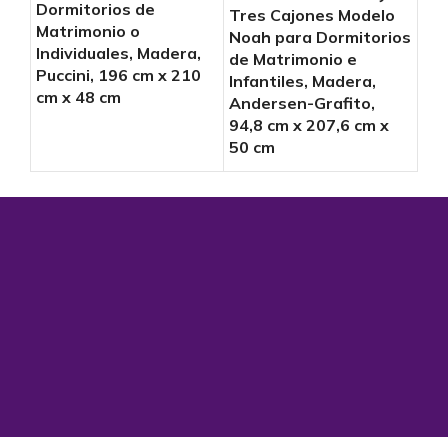
Dor
Dormitorios de
Tres Cajones Modelo
Mat
Matrimonio o
Noah para Dormitorios
Ind
Individuales, Madera,
de Matrimonio e
And
Puccini, 196 cm x 210
Infantiles, Madera,
180
cm x 48 cm
Andersen-Grafito,
cm
94,8 cm x 207,6 cm x
50 cm