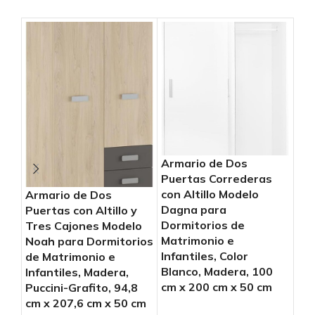
Ar
Armario de Dos
Pu
Puertas Correderas
con
con Altillo Modelo
Armario de Dos
Noa
Dagna para
Puertas con Altillo y
de 
Dormitorios de
Tres Cajones Modelo
Inf
Matrimonio e
Noah para Dormitorios
And
Infantiles, Color
de Matrimonio e
cm 
Blanco, Madera, 100
Infantiles, Madera,
cm x 200 cm x 50 cm
Puccini-Grafito, 94,8
cm x 207,6 cm x 50 cm