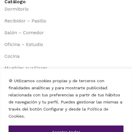
Catálogo
Dormitorio
Recibidor – Pasillo
Salón – Comedor
Oficina – Estudio
Cocina
Muebles auxiliares
Información
🍪 Utilizamos cookies propias y de terceros con
Aviso legal
finalidades analíticas y para mostrarte publicidad
Política de cookies
relacionada con tus preferencias a partir de tus hábitos
de navegación y tu perfil. Puedes gestionar las mismas a
Política de privacidad
través del botón Configurar y desde la
Política de
Cookies
.
Términos y condiciones
Contacto
Aceptar todas