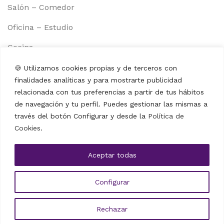
Salón – Comedor
Oficina – Estudio
Cocina
Muebles auxiliares
🍪 Utilizamos cookies propias y de terceros con
Información
finalidades analíticas y para mostrarte publicidad
Aviso legal
relacionada con tus preferencias a partir de tus hábitos
de navegación y tu perfil. Puedes gestionar las mismas a
Política de cookies
través del botón Configurar y desde la
Política de
Cookies
.
Política de privacidad
Términos y condiciones
Aceptar todas
Contacto
Configurar
Amazon Store
Rechazar