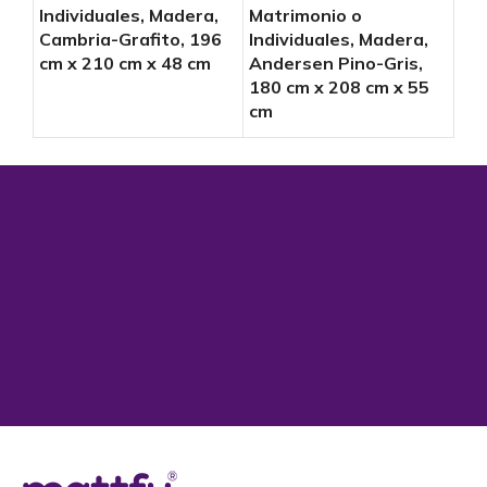
Individuales, Madera,
Matrimonio o
Mat
Cambria-Grafito, 196
Individuales, Madera,
Ind
cm x 210 cm x 48 cm
Andersen Pino-Gris,
Cam
180 cm x 208 cm x 55
cm 
cm