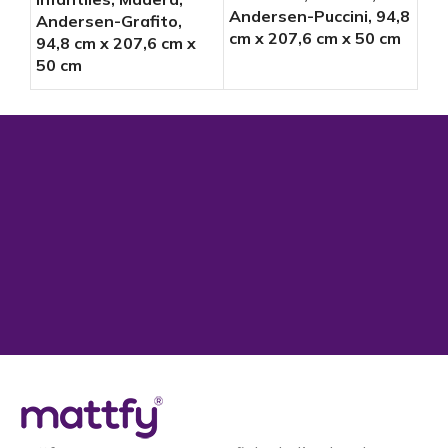
Andersen-Puccini, 94,8
Puc
Andersen-Grafito,
cm x 207,6 cm x 50 cm
cm 
94,8 cm x 207,6 cm x
50 cm