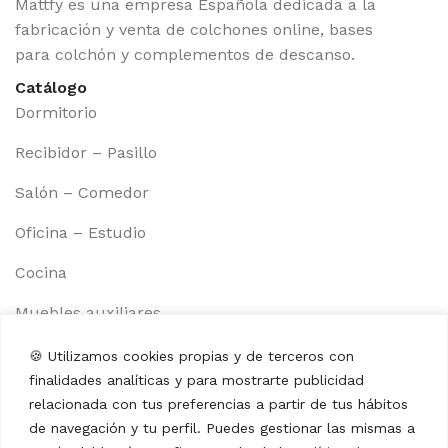
Mattfy es una empresa Española dedicada a la
fabricación y venta de colchones online, bases
para colchón y complementos de descanso.
Catálogo
Dormitorio
Recibidor – Pasillo
Salón – Comedor
Oficina – Estudio
Cocina
Muebles auxiliares
Información
🍪 Utilizamos cookies propias y de terceros con
Aviso legal
finalidades analíticas y para mostrarte publicidad
Política de cookies
relacionada con tus preferencias a partir de tus hábitos
de navegación y tu perfil. Puedes gestionar las mismas a
Política de privacidad