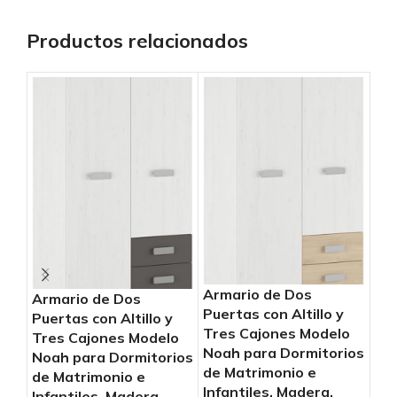
Productos relacionados
Armario de Dos
Ar
Armario de Dos
Puertas con Altillo y
Pue
Puertas con Altillo y
Tres Cajones Modelo
Tr
Tres Cajones Modelo
Noah para Dormitorios
Noa
Noah para Dormitorios
de Matrimonio e
de 
de Matrimonio e
Infantiles, Madera,
Inf
Infantiles, Madera,