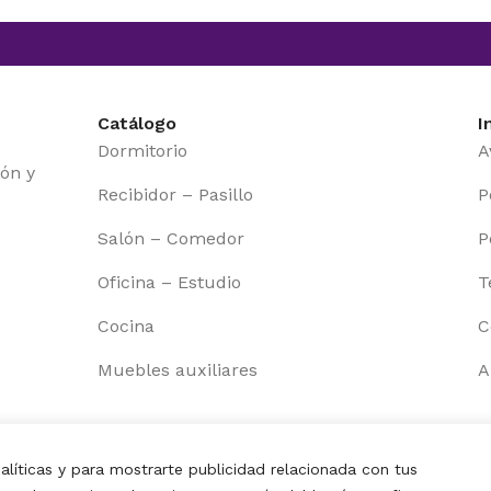
Catálogo
I
Dormitorio
A
ón y
Recibidor – Pasillo
P
Salón – Comedor
P
Oficina – Estudio
T
Cocina
C
Muebles auxiliares
A
MATTFY |
ALFA BUSINESS HOLDING
|
ES
CA
EN
PT
FR
alíticas y para mostrarte publicidad relacionada con tus