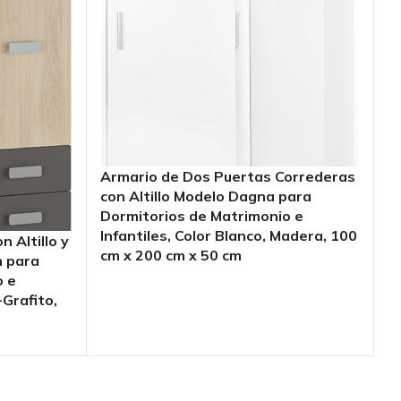
Armario de Dos Puertas Correderas
A
con Altillo Modelo Dagna para
c
Dormitorios de Matrimonio e
D
Infantiles, Color Blanco, Madera, 100
 Altillo y
In
cm x 200 cm x 50 cm
h para
A
o e
c
-Grafito,
m