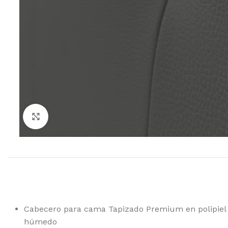
Ampliar
Cabecero para cama Tapizado Premium en polipiel de
húmedo