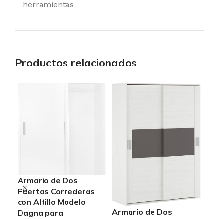
herramientas
Productos relacionados
Ar
Armario de Dos
Pu
Puertas Correderas
Mod
con Altillo Modelo
Mod
Armario de Dos
Dagna para