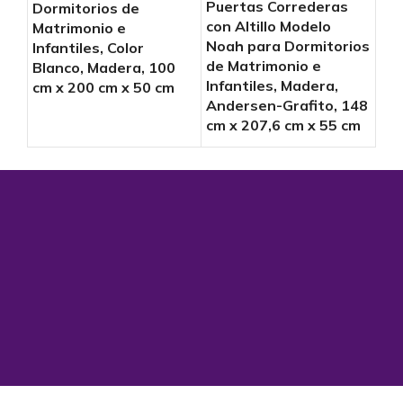
Dor
Puertas Correderas
Dormitorios de
Mat
con Altillo Modelo
Matrimonio e
Ind
Noah para Dormitorios
Infantiles, Color
Cam
de Matrimonio e
Blanco, Madera, 100
cm 
Infantiles, Madera,
cm x 200 cm x 50 cm
Andersen-Grafito, 148
cm x 207,6 cm x 55 cm