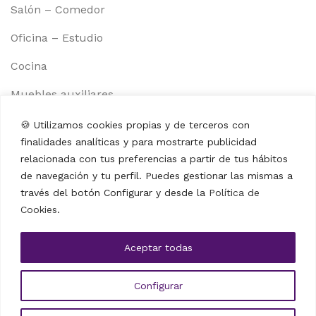
Salón – Comedor
Oficina – Estudio
Cocina
Muebles auxiliares
Información
🍪 Utilizamos cookies propias y de terceros con
Aviso legal
finalidades analíticas y para mostrarte publicidad
Política de cookies
relacionada con tus preferencias a partir de tus hábitos
de navegación y tu perfil. Puedes gestionar las mismas a
Política de privacidad
través del botón Configurar y desde la
Política de
Cookies
.
Términos y condiciones
Contacto
Aceptar todas
Amazon Store
Configurar
MATTFY |
ALFA BUSINESS HOLDING
|
ES
CA
EN
PT
FR