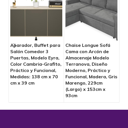
Ch
Aparador, Buffet para
Chaise Longue Sofá
Ca
Salón Comedor 3
Cama con Arcón de
Mo
Puertas, Modelo Eyra,
Almacenaje Modelo
Mod
Color Cambria-Grafito,
Terranova, Diseño
Fun
Práctico y Funcional,
Moderno, Práctico y
Rep
Medidas: 138 cm x 70
Funcional, Madera, Gris
Gri
cm x 39 cm
Marengo, 229cm
(Largo) x 153cm x
93cm