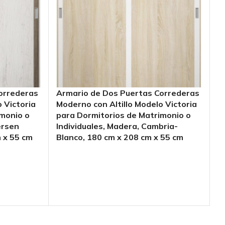
orrederas
Armario de Dos Puertas Correderas
Ar
 Victoria
Moderno con Altillo Modelo Victoria
y
imonio o
para Dormitorios de Matrimonio o
D
ersen
Individuales, Madera, Cambria-
I
m x 55 cm
Blanco, 180 cm x 208 cm x 55 cm
Pu