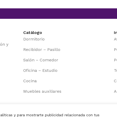
Catálogo
I
Dormitorio
A
ón y
Recibidor – Pasillo
P
Salón – Comedor
P
Oficina – Estudio
T
Cocina
C
Muebles auxiliares
A
MATTFY |
ALFA BUSINESS HOLDING
|
ES
CA
EN
PT
FR
alíticas y para mostrarte publicidad relacionada con tus