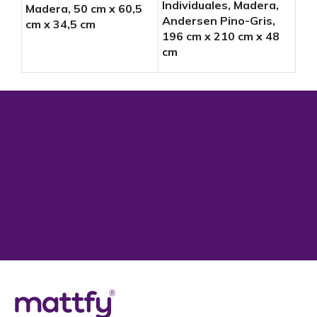
Individuales, Madera,
Madera, 50 cm x 60,5
Cam
Andersen Pino-Gris,
cm x 34,5 cm
cm 
196 cm x 210 cm x 48
cm