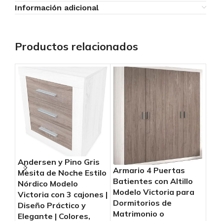
Información adicional
Productos relacionados
Andersen y Pino Gris
Arm
Armario 4 Puertas
Mesita de Noche Estilo
Bat
Batientes con Altillo
Nórdico Modelo
Mod
Modelo Victoria para
Victoria con 3 cajones |
Dor
Dormitorios de
Diseño Práctico y
Mat
Matrimonio o
Elegante | Colores,
Ind