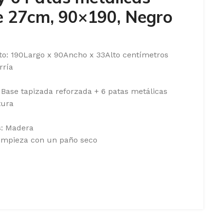
e 27cm, 90×190, Negro
to: 190Largo x 90Ancho x 33Alto centímetros
rría
Base tapizada reforzada + 6 patas metálicas
tura
s: Madera
Limpieza con un paño seco