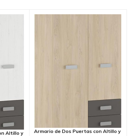
A
c
D
In
Armario de Dos Puertas con Altillo y
 Altillo y
c